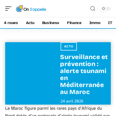
4 roues
Actu
Business
Finance
Immo
IT
ACTU
Surveillance et
prévention :
alerte tsunami
en
Méditerranée
au Maroc
24 avril 2026
Le Maroc figure parmi les rares pays d’Afrique du
Nord dotés d’un protocole d’alerte tsunami validé par