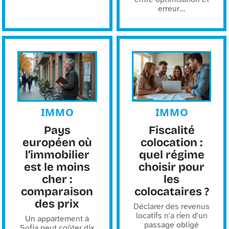
erreur
…
IMMO
IMMO
Pays
Fiscalité
européen où
colocation :
l’immobilier
quel régime
est le moins
choisir pour
cher :
les
comparaison
colocataires ?
des prix
Déclarer des revenus
locatifs n'a rien d'un
Un appartement à
passage obligé
Sofia peut coûter dix