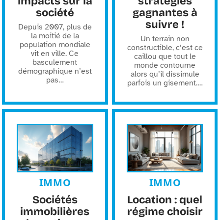
impacts sur la
stratégies
société
gagnantes à
suivre !
Depuis 2007, plus de
la moitié de la
Un terrain non
population mondiale
constructible, c’est ce
vit en ville. Ce
caillou que tout le
basculement
monde contourne
démographique n’est
alors qu’il dissimule
pas
…
parfois un gisement.
…
IMMO
IMMO
Sociétés
Location : quel
immobilières
régime choisir