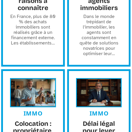
raisons à
agents
connaître
immobiliers
En France, plus de 80
Dans le monde
% des achats
trépidant de
immobiliers sont
l'immobilier, les
réalisés grâce à un
agents sont
financement externe.
constamment en
Les établissements
…
quête de solutions
novatrices pour
optimiser leur
…
IMMO
IMMO
Colocation :
Délai légal
propriétaire,
pour lever