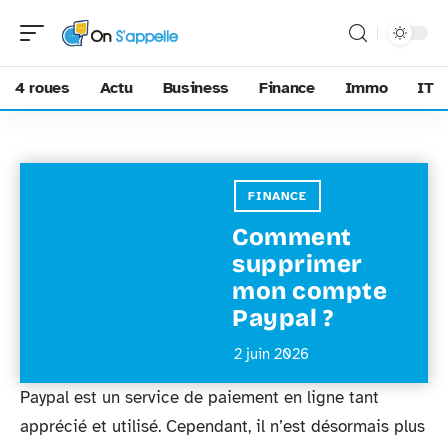
4 roues
Actu
Business
Finance
Immo
IT
FINANCE
Comment
supprimer
mon compte
Paypal ?
2 juin 2026
Paypal est un service de paiement en ligne tant
apprécié et utilisé. Cependant, il n’est désormais plus