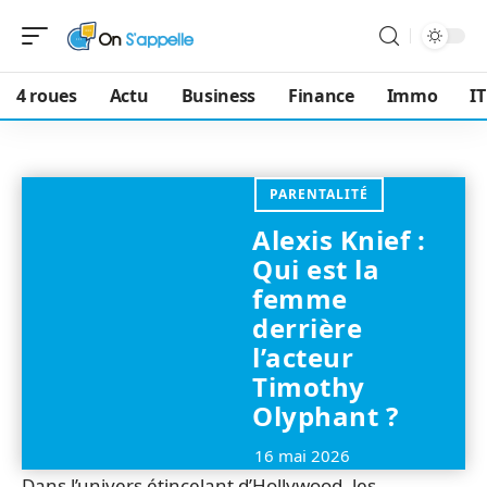
4 roues
Actu
Business
Finance
Immo
IT
PARENTALITÉ
Alexis Knief :
Qui est la
femme
derrière
l’acteur
Timothy
Olyphant ?
16 mai 2026
Dans l’univers étincelant d’Hollywood, les