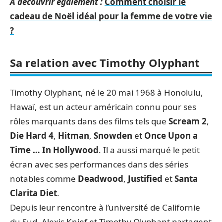
A découvrir également :
Comment choisir le
cadeau de Noël idéal pour la femme de votre vie
?
Sa relation avec Timothy Olyphant
Timothy Olyphant, né le 20 mai 1968 à Honolulu,
Hawaï, est un acteur américain connu pour ses
rôles marquants dans des films tels que
Scream 2
,
Die Hard 4
,
Hitman
,
Snowden
et
Once Upon a
Time … In Hollywood
. Il a aussi marqué le petit
écran avec ses performances dans des séries
notables comme
Deadwood
,
Justified
et
Santa
Clarita Diet
.
Depuis leur rencontre à l’université de Californie
du Sud, Alexis Knief et Timothy Olyphant partagent