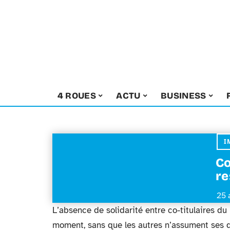
4 ROUES
ACTU
BUSINESS
I
Co
re
25 
L’absence de solidarité entre co-titulaires du 
moment, sans que les autres n’assument ses de