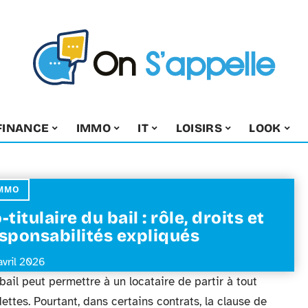
FINANCE
IMMO
IT
LOISIRS
LOOK
MMO
-titulaire du bail : rôle, droits et
sponsabilités expliqués
avril 2026
bail peut permettre à un locataire de partir à tout
ttes. Pourtant, dans certains contrats, la clause de