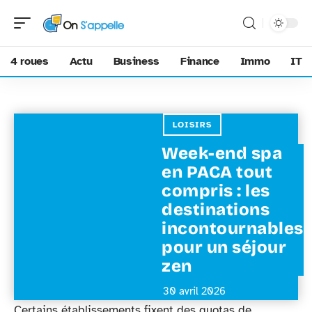
4 roues
Actu
Business
Finance
Immo
IT
LOISIRS
Week-end spa
en PACA tout
compris : les
destinations
incontournables
pour un séjour
zen
30 avril 2026
Certains établissements fixent des quotas de