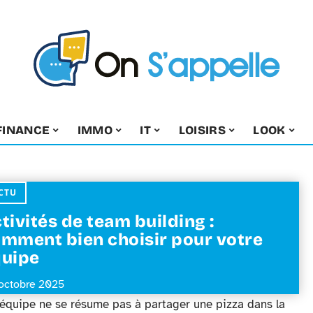
FINANCE
IMMO
IT
LOISIRS
LOOK
CTU
tivités de team building :
mment bien choisir pour votre
uipe
octobre 2025
e équipe ne se résume pas à partager une pizza dans la