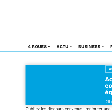
4 ROUES
ACTU
BUSINESS
A
Ac
co
éq
26 
Oubliez les discours convenus : renforcer un