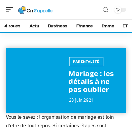
4 roues
Actu
Business
Finance
Immo
IT
PARENTALITÉ
Mariage : les
détails à ne
pas oublier
23 juin 2021
Vous le savez : l’organisation de mariage est loin
d’être de tout repos. Si certaines étapes sont