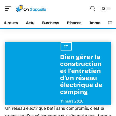
4 roues
Actu
Business
Finance
Immo
IT
IT
Bien gérer la
construction
et l’entretien
d’un réseau
électrique de
camping
11 mars 2026
Un réseau électrique bâti sans compromis, c’est la
promesse d’un séjour serein sur n’importe quel terrain