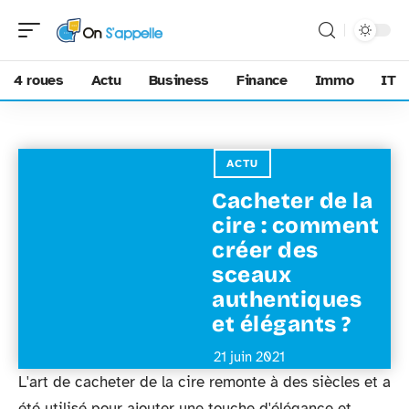
4 roues
Actu
Business
Finance
Immo
IT
ACTU
Cacheter de la
cire : comment
créer des
sceaux
authentiques
et élégants ?
21 juin 2021
L'art de cacheter de la cire remonte à des siècles et a
été utilisé pour ajouter une touche d'élégance et