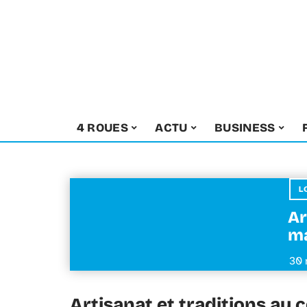
4 ROUES
ACTU
BUSINESS
L
Ar
ma
30 
Artisanat et traditions au