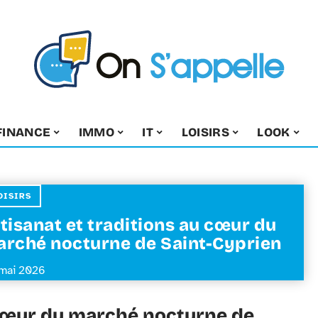
FINANCE
IMMO
IT
LOISIRS
LOOK
OISIRS
tisanat et traditions au cœur du
rché nocturne de Saint-Cyprien
mai 2026
 cœur du marché nocturne de