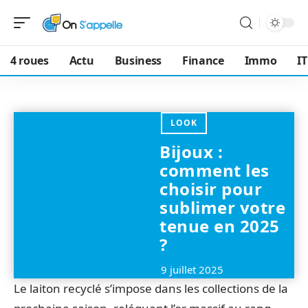
4 roues
Actu
Business
Finance
Immo
IT
LOOK
Bijoux :
comment les
choisir pour
sublimer votre
tenue en 2025
?
9 juillet 2025
Le laiton recyclé s’impose dans les collections de la