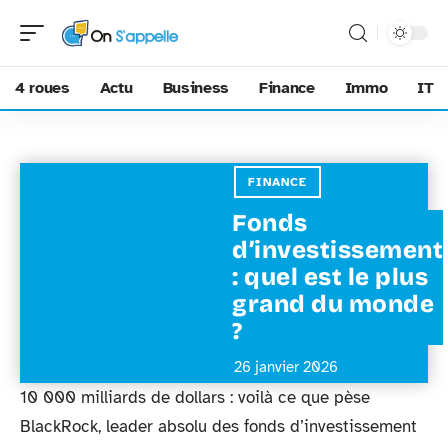
4 roues
Actu
Business
Finance
Immo
IT
FINANCE
Fonds
d’investissement
: quel est le plus
grand du monde
?
26 janvier 2026
10 000 milliards de dollars : voilà ce que pèse
BlackRock, leader absolu des fonds d’investissement