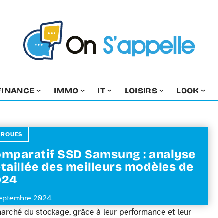
FINANCE
IMMO
IT
LOISIRS
LOOK
 ROUES
mparatif SSD Samsung : analyse
taillée des meilleurs modèles de
024
eptembre 2024
rché du stockage, grâce à leur performance et leur