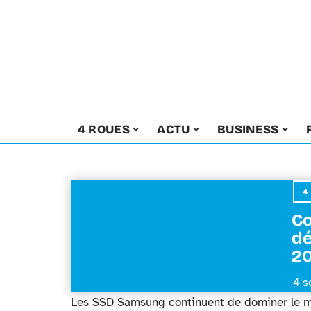
4 ROUES
ACTU
BUSINESS
4
Co
dé
2
4 s
Les SSD Samsung continuent de dominer le ma