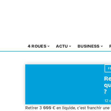
4 ROUES
ACTU
BUSINESS
F
Re
qu
?
12 
Retirer 3 000 € en liquide, c’est franchir une 