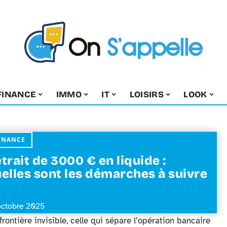
FINANCE
IMMO
IT
LOISIRS
LOOK
INANCE
trait de 3000 € en liquide :
elles sont les démarches à suivre
octobre 2025
frontière invisible, celle qui sépare l’opération bancaire