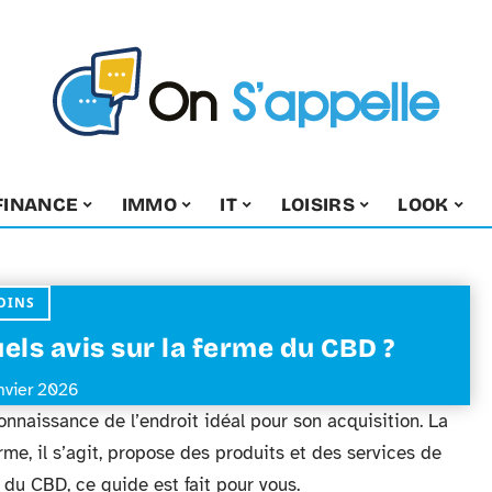
FINANCE
IMMO
IT
LOISIRS
LOOK
OINS
els avis sur la ferme du CBD ?
anvier 2026
onnaissance de l’endroit idéal pour son acquisition. La
me, il s’agit, propose des produits et des services de
e du CBD, ce guide est fait pour vous.