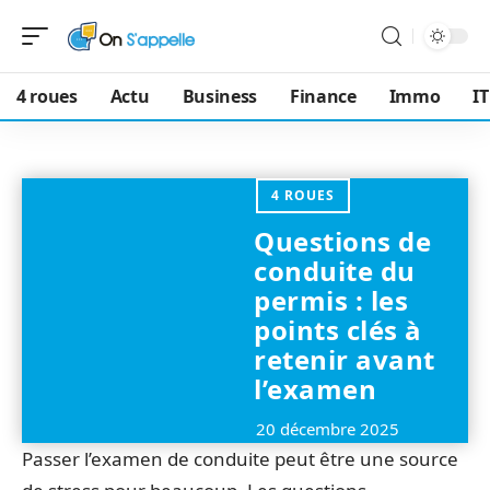
4 roues
Actu
Business
Finance
Immo
IT
4 ROUES
Questions de
conduite du
permis : les
points clés à
retenir avant
l’examen
20 décembre 2025
Passer l’examen de conduite peut être une source