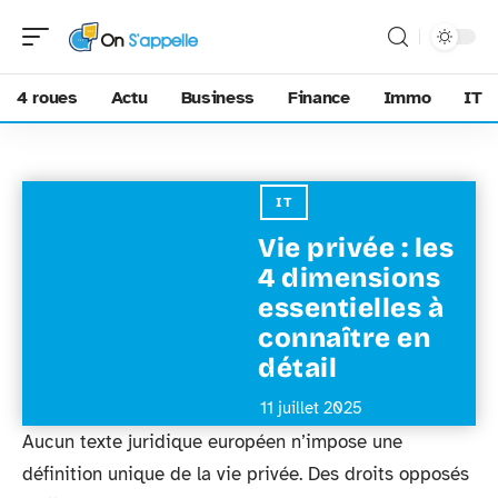
4 roues
Actu
Business
Finance
Immo
IT
IT
Vie privée : les
4 dimensions
essentielles à
connaître en
détail
11 juillet 2025
Aucun texte juridique européen n’impose une
définition unique de la vie privée. Des droits opposés