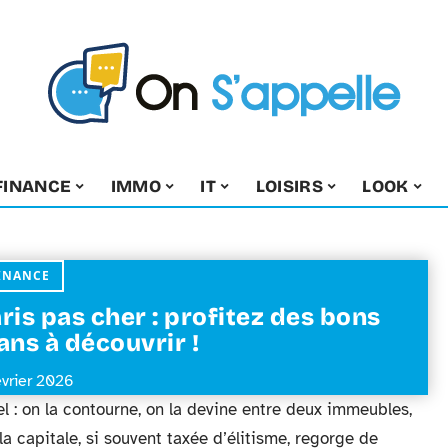
FINANCE
IMMO
IT
LOISIRS
LOOK
INANCE
ris pas cher : profitez des bons
ans à découvrir !
évrier 2026
el : on la contourne, on la devine entre deux immeubles,
a capitale, si souvent taxée d’élitisme, regorge de