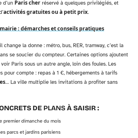
Paris cher
ue d’un
réservé à quelques privilégiés, et
activités gratuites ou à petit prix
d’
.
 mairie : démarches et conseils pratiques
il change la donne : métro, bus, RER, tramway, c’est la
ans se soucier du compteur. Certaines options ajoutent
e voir Paris sous un autre angle, loin des foules. Les
és pour compte : repas à 1 €, hébergements à tarifs
ies
… La ville multiplie les invitations à profiter sans
CONCRETS DE
PLANS
À SAISIR :
e premier dimanche du mois
s parcs et jardins parisiens