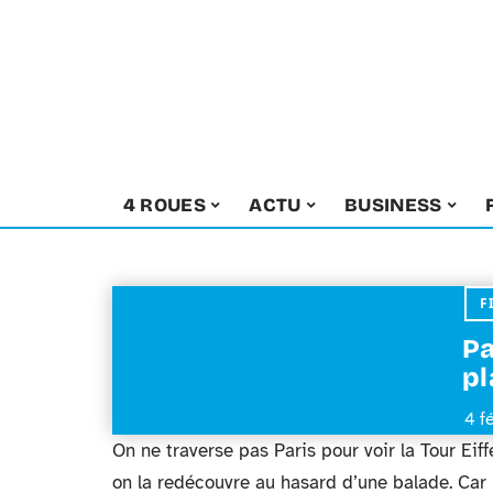
4 ROUES
ACTU
BUSINESS
F
Pa
pl
4 f
On ne traverse pas Paris pour voir la Tour Eiff
on la redécouvre au hasard d’une balade. Car l