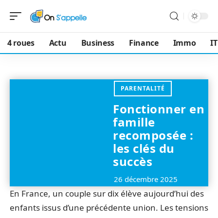
4 roues
Actu
Business
Finance
Immo
IT
PARENTALITÉ
Fonctionner en
famille
recomposée :
les clés du
succès
26 décembre 2025
En France, un couple sur dix élève aujourd’hui des
enfants issus d’une précédente union. Les tensions