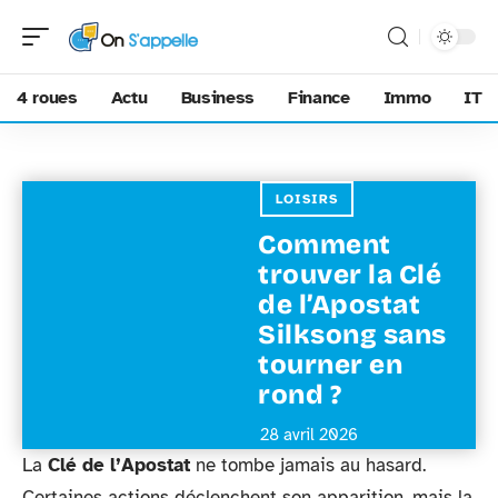
4 roues
Actu
Business
Finance
Immo
IT
LOISIRS
Comment
trouver la Clé
de l’Apostat
Silksong sans
tourner en
rond ?
28 avril 2026
La
Clé de l’Apostat
ne tombe jamais au hasard.
Certaines actions déclenchent son apparition, mais la