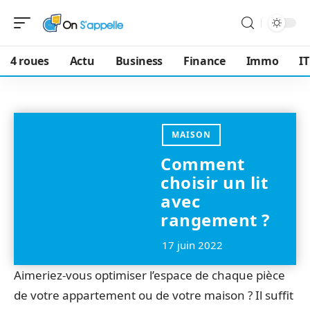
4 roues
Actu
Business
Finance
Immo
IT
MAISON
Comment
choisir un lit
avec
rangement ?
17 juin 2022
Aimeriez-vous optimiser l’espace de chaque pièce
de votre appartement ou de votre maison ? Il suffit