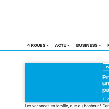
4 ROUES
ACTU
BUSINESS
P
Pr
un
pa
12 
Les vacances en famille, que du bonheur ! Certe