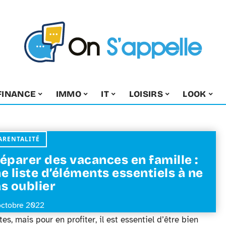
FINANCE
IMMO
IT
LOISIRS
LOOK
ARENTALITÉ
éparer des vacances en famille :
e liste d’éléments essentiels à ne
s oublier
octobre 2022
s, mais pour en profiter, il est essentiel d’être bien