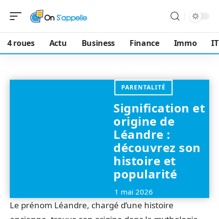
4 roues
Actu
Business
Finance
Immo
IT
PARENTALITÉ
Signification et
origine de
Léandre :
découvrez son
histoire et
popularité
1 mai 2026
Le prénom Léandre, chargé d’une histoire