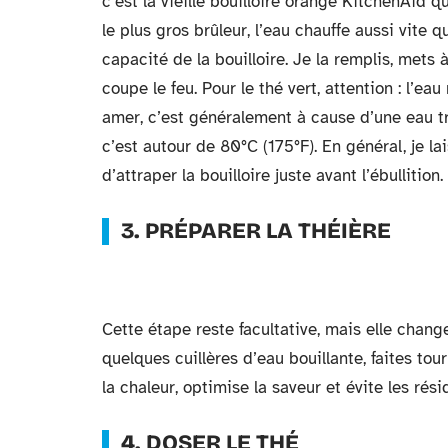
c’est la vieille bouilloire orange KitchenAid qu
le plus gros brûleur, l’eau chauffe aussi vite q
capacité de la bouilloire. Je la remplis, mets à
coupe le feu. Pour le thé vert, attention : l’ea
amer, c’est généralement à cause d’une eau tr
c’est autour de 80°C (175°F). En général, je lai
d’attraper la bouilloire juste avant l’ébullition.
3. PRÉPARER LA THÉIÈRE
Cette étape reste facultative, mais elle change
quelques cuillères d’eau bouillante, faites tour
la chaleur, optimise la saveur et évite les rési
4. DOSER LE THÉ