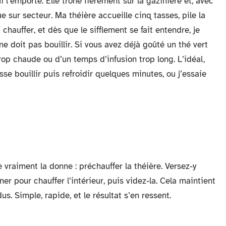
i l’emporte. Elle trône fièrement sur la gazinière et, avec
ue sur secteur. Ma théière accueille cinq tasses, pile la
 chauffer, et dès que le sifflement se fait entendre, je
u ne doit pas bouillir. Si vous avez déjà goûté un thé vert
op chaude ou d’un temps d’infusion trop long. L’idéal,
sse bouillir puis refroidir quelques minutes, ou j’essaie
 vraiment la donne : préchauffer la théière. Versez-y
ner pour chauffer l’intérieur, puis videz-la. Cela maintient
dus. Simple, rapide, et le résultat s’en ressent.