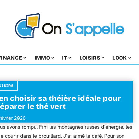
FINANCE
IMMO
IT
LOISIRS
LOOK
OISIRS
en choisir sa théière idéale pour
éparer le thé vert
février 2026
nous avons rompu. Fini les montagnes russes d’énergie, les
 courir dans le brouillard. J’ai aimé le café. Pour son