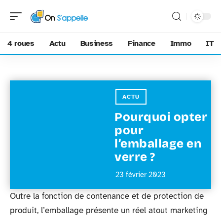
4 roues
Actu
Business
Finance
Immo
IT
ACTU
Pourquoi opter
pour
l’emballage en
verre ?
23 février 2023
Outre la fonction de contenance et de protection de
produit, l’emballage présente un réel atout marketing