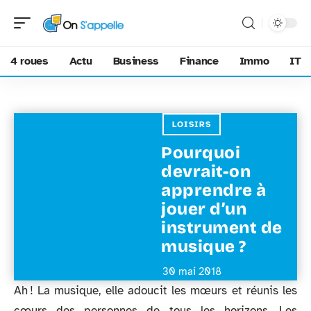
4 roues
Actu
Business
Finance
Immo
IT
LOISIRS
Pourquoi
devrait-on
apprendre à
jouer d’un
instrument de
musique ?
30 mai 2018
Ah ! La musique, elle adoucit les mœurs et réunis les
cœurs des personnes de tous les horizons. Les