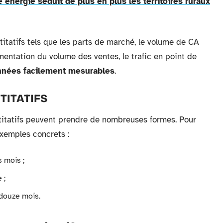
 énergie séduit de plus en plus les territoires ruraux
titatifs tels que les parts de marché, le volume de CA
augmentation du volume des ventes, le trafic en point de
nées facilement mesurables
.
TITATIFS
itatifs peuvent prendre de nombreuses formes. Pour
exemples concrets :
 mois ;
 ;
 douze mois.