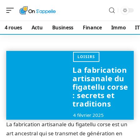
4 roues
Actu
Business
Finance
Immo
IT
LOISIRS
La fabrication
artisanale du
figatellu corse
: secrets et
traditions
4 février 2025
La fabrication artisanale du figatellu corse est un
art ancestral qui se transmet de génération en