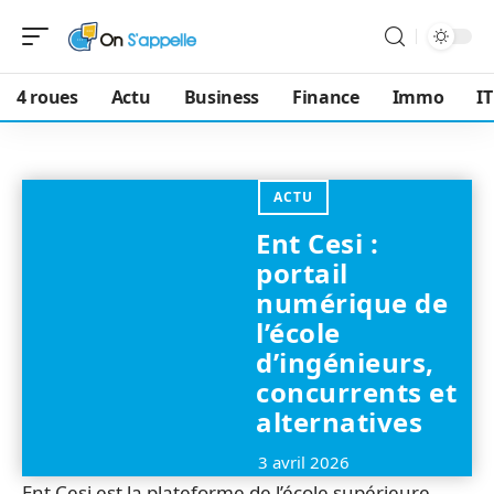
4 roues
Actu
Business
Finance
Immo
IT
ACTU
Ent Cesi :
portail
numérique de
l’école
d’ingénieurs,
concurrents et
alternatives
3 avril 2026
Ent Cesi est la plateforme de l’école supérieure