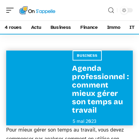
4 roues
Actu
Business
Finance
Immo
IT
BUSINESS
Agenda
professionnel :
comment
mieux gérer
son temps au
travail
5 mai 2023
Pour mieux gérer son temps au travail, vous devez
commencer par analyser comment on utilise son