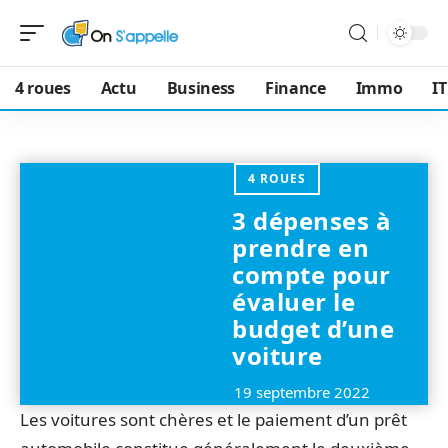
4 roues
Actu
Business
Finance
Immo
IT
4 ROUES
3 dépenses à
prendre en
compte pour
évaluer le
budget d’une
voiture
19 septembre 2022
Les voitures sont chères et le paiement d’un prêt